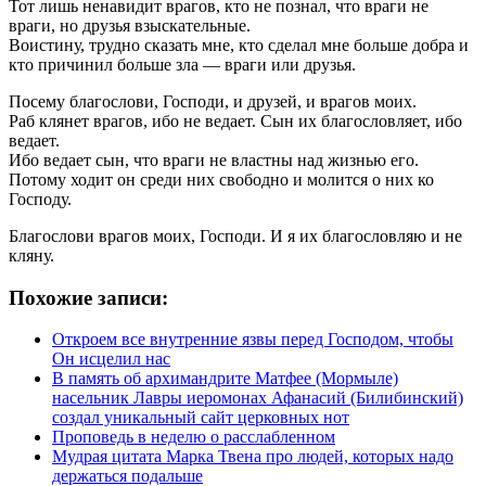
Тот лишь ненавидит врагов, кто не познал, что враги не
враги, но друзья взыскательные.
Воистину, трудно сказать мне, кто сделал мне больше добра и
кто причинил больше зла — враги или друзья.
Посему благослови, Господи, и друзей, и врагов моих.
Раб клянет врагов, ибо не ведает. Сын их благословляет, ибо
ведает.
Ибо ведает сын, что враги не властны над жизнью его.
Потому ходит он среди них свободно и молится о них ко
Господу.
Благослови врагов моих, Господи. И я их благословляю и не
кляну.
Похожие записи:
Откроем все внутренние язвы перед Господом, чтобы
Он исцелил нас
В память об архимандрите Матфее (Мормыле)
насельник Лавры иеромонах Афанасий (Билибинский)
создал уникальный сайт церковных нот
Проповедь в неделю о расслабленном
Мудрая цитата Марка Твена про людей, которых надо
держаться подальше