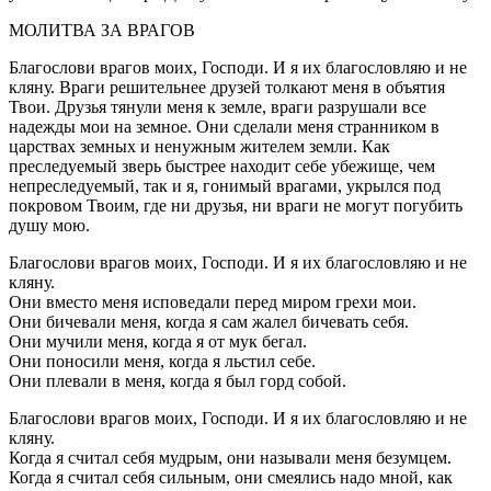
МОЛИТВА ЗА ВРАГОВ
Благослови врагов моих, Господи. И я их благословляю и не
кляну. Враги решительнее друзей толкают меня в объятия
Твои. Друзья тянули меня к земле, враги разрушали все
надежды мои на земное. Они сделали меня странником в
царствах земных и ненужным жителем земли. Как
преследуемый зверь быстрее находит себе убежище, чем
непреследуемый, так и я, гонимый врагами, укрылся под
покровом Твоим, где ни друзья, ни враги не могут погубить
душу мою.
Благослови врагов моих, Господи. И я их благословляю и не
кляну.
Они вместо меня исповедали перед миром грехи мои.
Они бичевали меня, когда я сам жалел бичевать себя.
Они мучили меня, когда я от мук бегал.
Они поносили меня, когда я льстил себе.
Они плевали в меня, когда я был горд собой.
Благослови врагов моих, Господи. И я их благословляю и не
кляну.
Когда я считал себя мудрым, они называли меня безумцем.
Когда я считал себя сильным, они смеялись надо мной, как