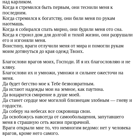
над карликом.
Когда я стремился быть первым, они теснили меня к
последним.
Когда стремился к богатству, они били меня по рукам
наотмашь.
Когда я собирался спать мирно, они будили меня ото сна.
Когда я строил дом для долгой и тихой жизни, они разрушали
его и изгоняли меня.
Воистину, враги отлучили меня от мира и помогли рукам
моим дотянуться до края одежд Твоих.
Благослови врагов моих, Господи. И я их благословляю и не
кляну.
Благослови их и умножи, умножи и сильнее ожесточи на
меня.
Да будет бегство мое к Тебе безвозвратным.
Да истают надежды мои на земное, как паутина.
Да воцарится смирение в душе моей.
Да станет сердце мое могилой близнецам злобным — гневу и
гордости.
Да соберу на небесах все сокровища свои.
Да освобожусь навсегда от самообольщения, запутавшего
меня в страшную сеть жизни призрачной.
Враги открыли мне то, что немногим ведомо: нет у человека
врагов, кроме него самого.