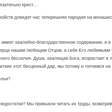
язательно крест…
тройств доведет нас теперешняя пародия на монашес
 имеет хвалебно-благодарственное содержание, и в 
ворца нашим любящим Отцом, а себя Его любимыми 
вного бессилия. Душа, хвалящая Бога, возрастает в 
актике этот бесценный дар, мы потому и топчемся н
ылья?
 недостатки? Мы привыкли читать их труды, всматрив