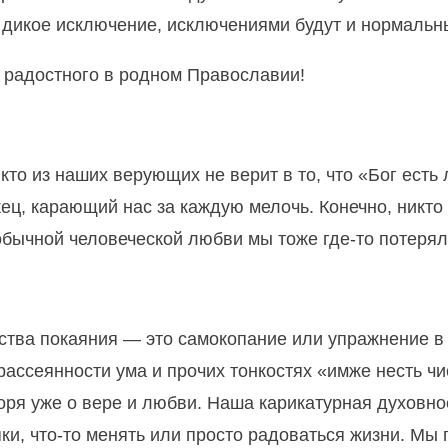
 дикое исключение, исключениями будут и нормаль
 радостного в родном Православии!
то из наших верующих не верит в то, что «Бог есть лю
ец, карающий нас за каждую мелочь. Конечно, никто 
обычной человеческой любви мы тоже где-то потерял
тва покаяния — это самокопание или упражнение в 
 рассеянности ума и прочих тонкостях «имже несть ч
оря уже о вере и любви. Наша карикатурная духовно
ки, что-то менять или просто радоваться жизни. Мы 