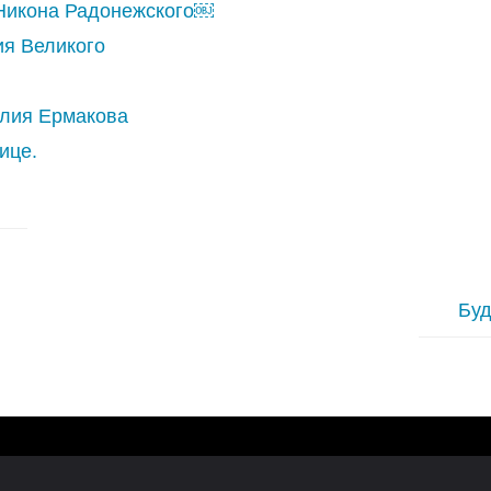
 Никона Радонежского￼
ия Великого
илия Ермакова
ице.
Буд