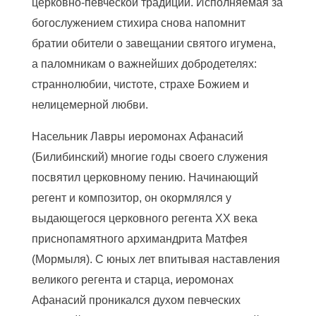
церковно-певческой традиции. Исполняемая за
богослужением стихира снова напомнит
братии обители о завещании святого игумена,
а паломникам о важнейших добродетелях:
страннолюбии, чистоте, страхе Божием и
нелицемерной любви.
Насельник Лавры иеромонах Афанасий
(Билибинский) многие годы своего служения
посвятил церковному пению. Начинающий
регент и композитор, он окормлялся у
выдающегося церковного регента XX века
приснопамятного архимандрита Матфея
(Мормыля). С юных лет впитывая наставления
великого регента и старца, иеромонах
Афанасий проникался духом певческих