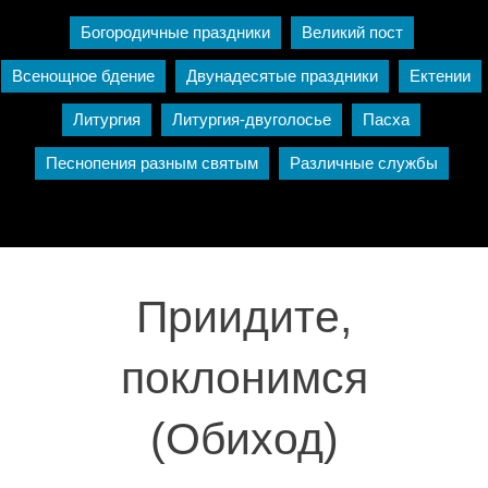
Богородичные праздники
Великий пост
Всенощное бдение
Двунадесятые праздники
Ектении
Литургия
Литургия-двуголосье
Пасха
Песнопения разным святым
Различные службы
Приидите,
поклонимся
(Обиход)