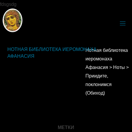
fdsgsdg
НОТНАЯ БИБЛИОТЕКА ИЕРОМОНАХА
Нотная библиотека
АФАНАСИЯ
иеромонаха
Афанасия
>
Ноты
>
Приидите,
поклонимся
(Обиход)
МЕТКИ