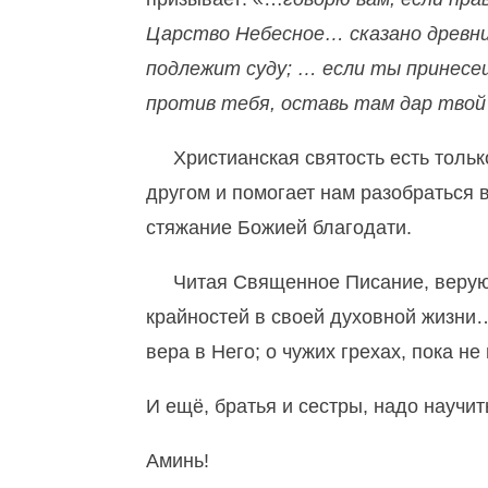
Царство Небесное… сказано древни
подлежит суду; … если ты принесе
против тебя,
оставь там дар твой
Христианская святость есть только
другом и помогает нам разобраться 
стяжание Божией благодати.
Читая Священное Писание, верующий
крайностей в своей духовной жизни… 
вера в Него; о чужих грехах, пока не
И ещё, братья и сестры, надо научи
Аминь!