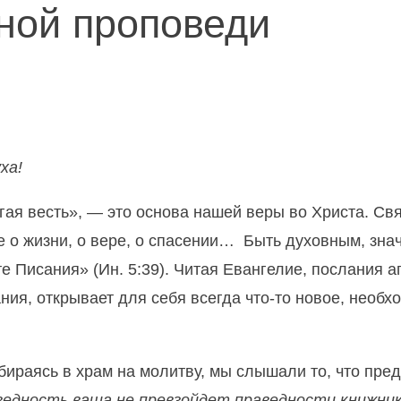
ной проповеди
ха!
ая весть», — это основа нашей веры во Христа. С
е о жизни, о вере, о спасении… Быть духовным, зна
те Писания» (Ин. 5:39). Читая Евангелие, послания 
ания, открывает для себя всегда что-то новое, необ
обираясь в храм на молитву, мы слышали то, что пред
аведность ваша не превзойдет праведности книжник