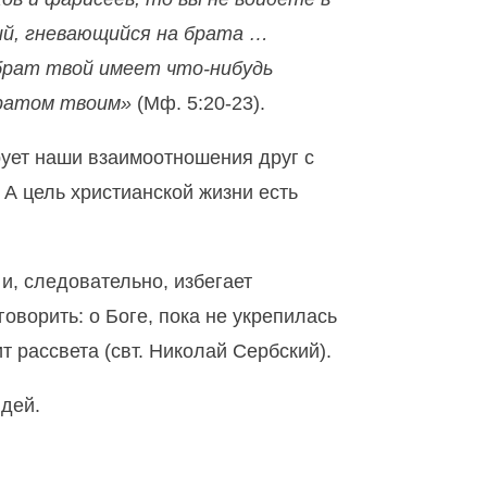
ий, гневающийся на брата …
 брат твой имеет что-нибудь
братом твоим»
(Мф. 5:20-23).
ует наши взаимоотношения друг с
 А цель христианской жизни есть
, следовательно, избегает
оворить: о Боге, пока не укрепилась
ит рассвета (свт. Николай Сербский).
юдей.