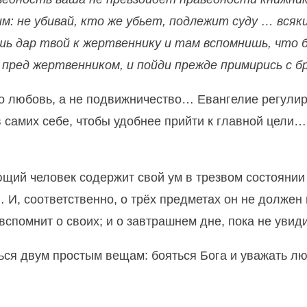
м: не убивай, кто же убьет, подлежит суду … всяк
шь дар твой к жертвеннику и там вспомнишь, что
 пред жертвенником, и пойди прежде примирись с 
 любовь, а не подвижничество… Евангелие регулир
в самих себе, чтобы удобнее прийти к главной цели…
 человек содержит свой ум в трезвом состоянии и
И, соответственно, о трёх предметах он не должен г
 вспомнит о своих; и о завтрашнем дне, пока не увид
ться двум простым вещам: бояться Бога и уважать л