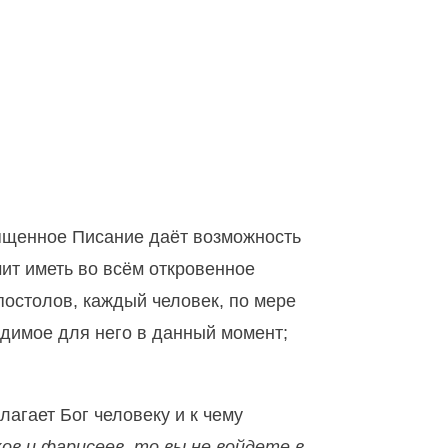
вященное Писание даёт возможность
чит иметь во всём откровенное
апостолов, каждый человек, по мере
ходимое для него в данный момент;
лагает Бог человеку и к чему
ов и фарисеев, то вы не войдете в