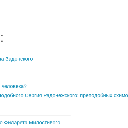
:
на Задонского
т человека?
подобного Сергия Радонежского: преподобных схим
го Филарета Милостивого