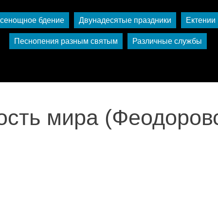
сенощное бдение
Двунадесятые праздники
Ектении
Песнопения разным святым
Различные службы
сть мира (Феодоров