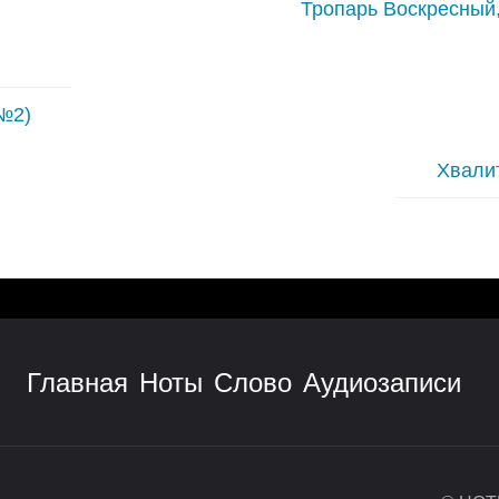
Тропарь Воскресный,
№2)
Хвалит
Главная
Ноты
Слово
Аудиозаписи