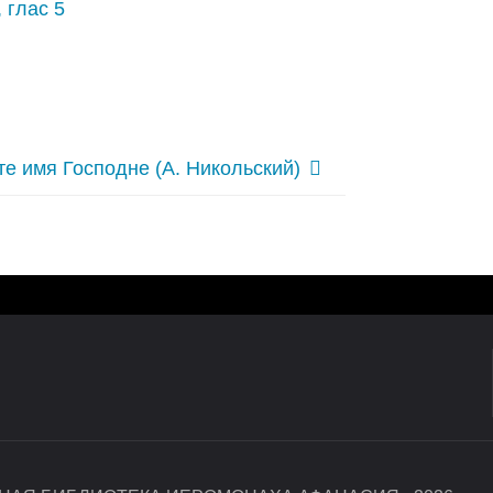
 глас 5
е имя Господне (А. Никольский)