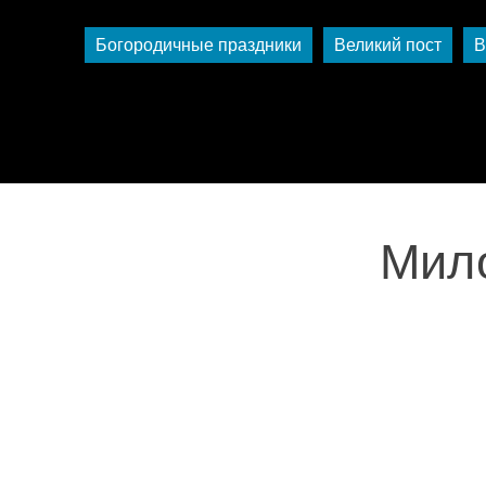
Богородичные праздники
Великий пост
В
Мило