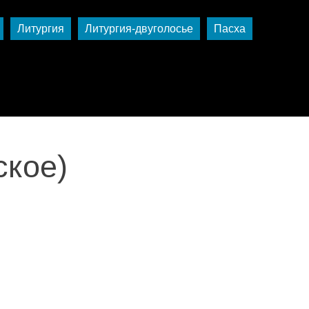
Литургия
Литургия-двуголосье
Пасха
ское)