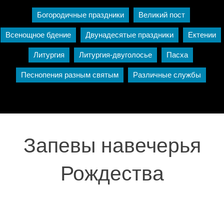
Богородичные праздники
Великий пост
Всенощное бдение
Двунадесятые праздники
Ектении
Литургия
Литургия-двуголосье
Пасха
Песнопения разным святым
Различные службы
Запевы навечерья
Рождества