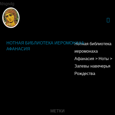
fdsgsdg
НОТНАЯ БИБЛИОТЕКА ИЕРОМОНАХА
Нотная библиотека
АФАНАСИЯ
иеромонаха
Афанасия
>
Ноты
>
Запевы навечерья
Рождества
МЕТКИ