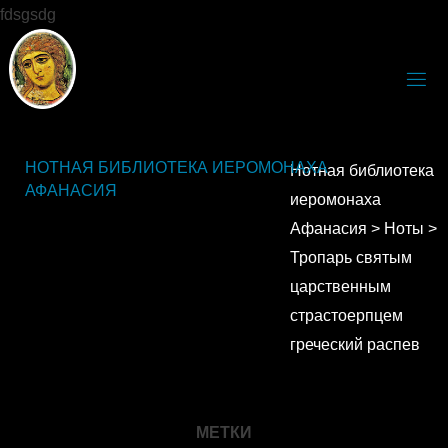
fdsgsdg
НОТНАЯ БИБЛИОТЕКА ИЕРОМОНАХА
Нотная библиотека
АФАНАСИЯ
иеромонаха
Афанасия
>
Ноты
>
Тропарь святым
царственным
страстоерпцем
греческий распев
МЕТКИ