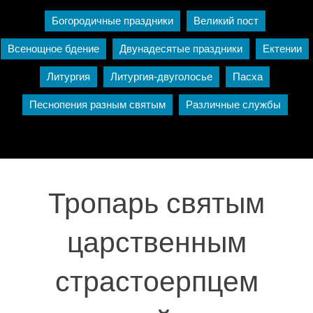
Богородичные праздники
Великий пост
Всенощное бдение
Двунадесятые праздники
Ектении
Литургия
Литургия-двуголосье
Пасха
Песнопения разным святым
Различные службы
Тропарь святым
царственным
страстоерпцем