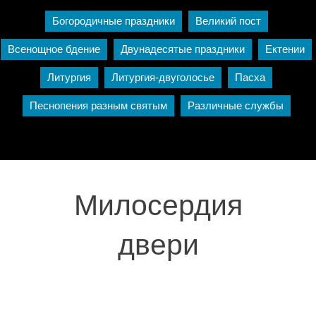
Богородичные праздники
Великий пост
Всенощное бдение
Двунадесятые праздники
Ектении
Литургия
Литургия-двуголосье
Пасха
Песнопения разным святым
Различные службы
Милосердия
двери