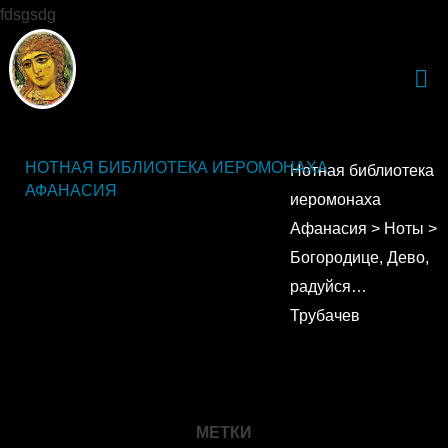
fdsgsdg
НОТНАЯ БИБЛИОТЕКА ИЕРОМОНАХА
Нотная библиотека
АФАНАСИЯ
иеромонаха
Афанасия
>
Ноты
>
Богородице, Дево,
радуйся…
Трубачев
МЕТКИ