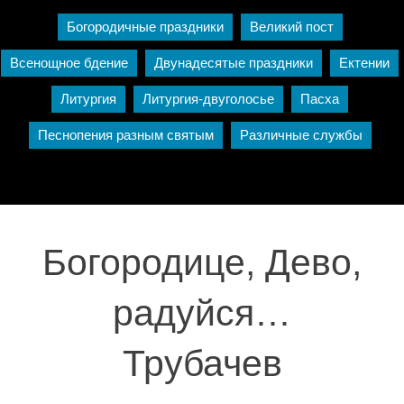
Богородичные праздники
Великий пост
Всенощное бдение
Двунадесятые праздники
Ектении
Литургия
Литургия-двуголосье
Пасха
Песнопения разным святым
Различные службы
Богородице, Дево,
радуйся…
Трубачев