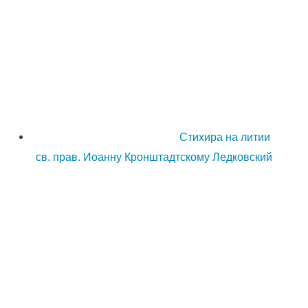
Стихира на литии
св. прав. Иоанну Кронштадтскому Ледковский