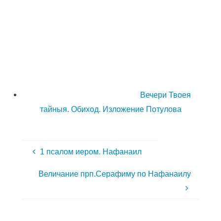
Вечери Твоея
тайныя. Обиход. Изложение Потулова
1 псалом иером. Нафанаил
Величание прп.Серафиму по Нафанаилу