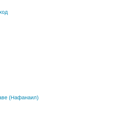
ход
аве (Нафанаил)