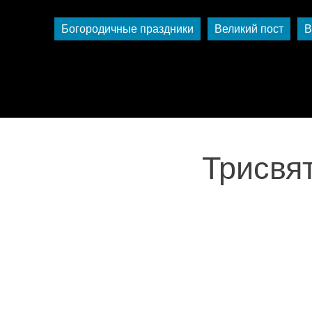
Богородичные праздники
Великий пост
В
Трисвят