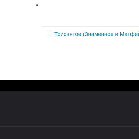
Трисвятое (Знаменное и Матфеи