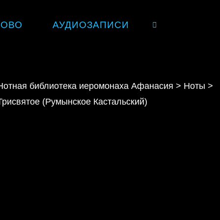
ЛОВО
АУДИОЗАПИСИ
SEARCH
Нотная библиотека иеромонаха Афанасия
>
Ноты
>
Трисвятое (Румынское Кастальский)