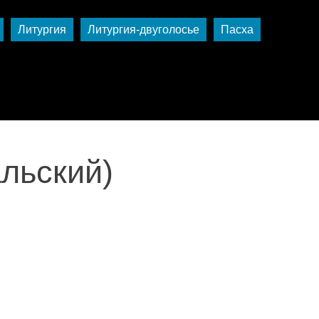
Литургия
Литургия-двуголосье
Пасха
льский)