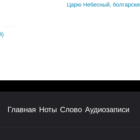
Царю Небесный, болгарски
̆)
Главная
Ноты
Слово
Аудиозаписи