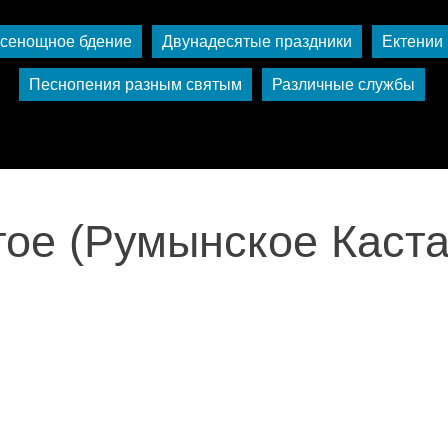
сенощное бдение
Двунадесятые праздники
Ектении
Песнопения разным святым
Различные службы
ое (Румынское Каста