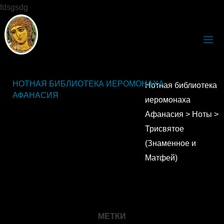
fdsgsdg
НОТНАЯ БИБЛИОТЕКА ИЕРОМОНАХА
Нотная библиотека
АФАНАСИЯ
иеромонаха
Афанасия
>
Ноты
>
Трисвятое
(Знаменное и
Матфей)
МЕТКИ