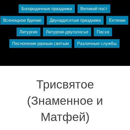
Богородичные праздники
Великий пост
Всенощное бдение
Двунадесятые праздники
Ектении
Литургия
Литургия-двуголосье
Пасха
Песнопения разным святым
Различные службы
Трисвятое
(Знаменное и
Матфей)