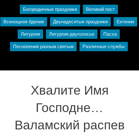
Богородичные праздники
Великий пост
Всенощное бдение
Двунадесятые праздники
Ектении
Литургия
Литургия-двуголосье
Пасха
Песнопения разным святым
Различные службы
Хвалите Имя
Господне…
Валамский распев