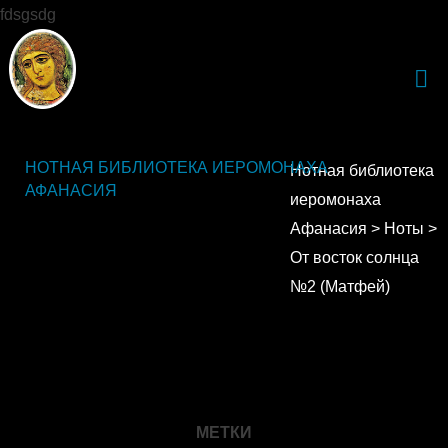
fdsgsdg
НОТНАЯ БИБЛИОТЕКА ИЕРОМОНАХА
Нотная библиотека
АФАНАСИЯ
иеромонаха
Афанасия
>
Ноты
>
От восток солнца
№2 (Матфей)
МЕТКИ