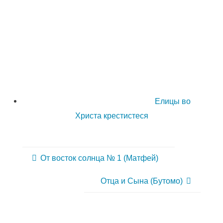
Елицы во
Христа крестистеся
От восток солнца № 1 (Матфей)
Отца и Сына (Бутомо)