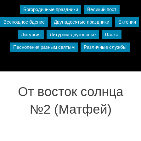
Богородичные праздники
Великий пост
Всенощное бдение
Двунадесятые праздники
Ектении
Литургия
Литургия-двуголосье
Пасха
Песнопения разным святым
Различные службы
От восток солнца
№2 (Матфей)