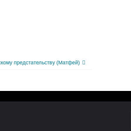
скому предстательству (Матфей)