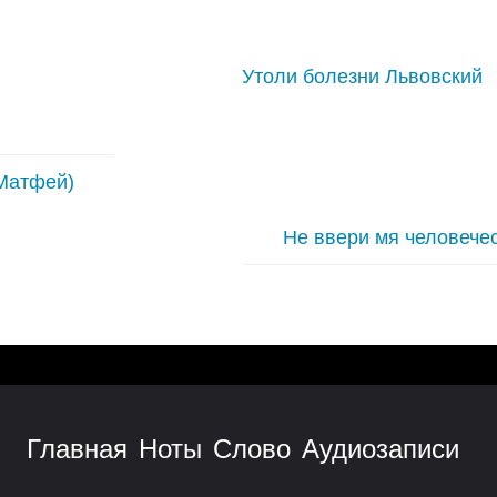
Утоли болезни Львовский
Матфей)
Не ввери мя человече
Главная
Ноты
Слово
Аудиозаписи