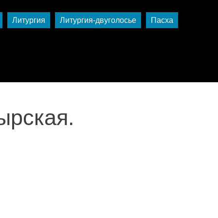
Литургия
Литургия-двуголосье
Пасха
ырская.