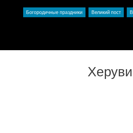
Богородичные праздники
Великий пост
В
Херуви