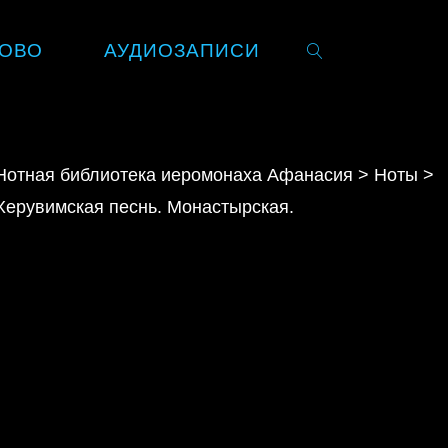
ОВО
АУДИОЗАПИСИ
SEARCH
Нотная библиотека иеромонаха Афанасия
>
Ноты
>
Херувимская песнь. Монастырская.