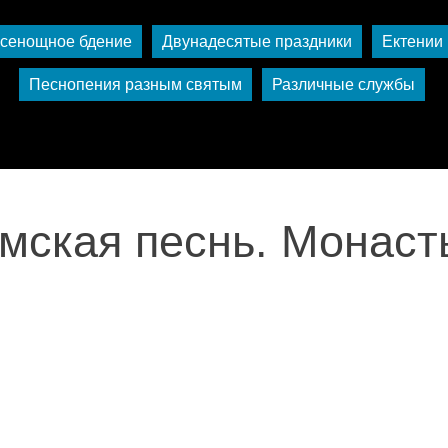
сенощное бдение
Двунадесятые праздники
Ектении
Песнопения разным святым
Различные службы
мская песнь. Монаст