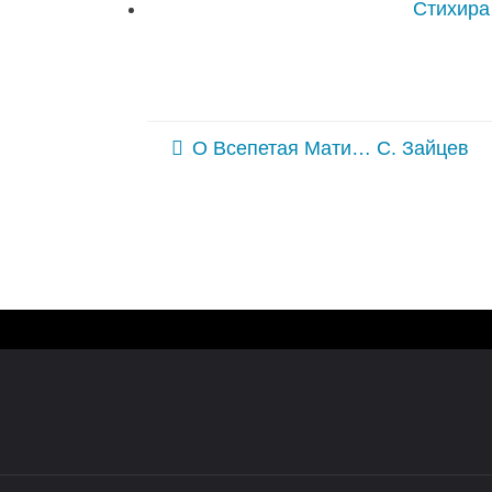
Стихира
О Всепетая Мати… С. Зайцев