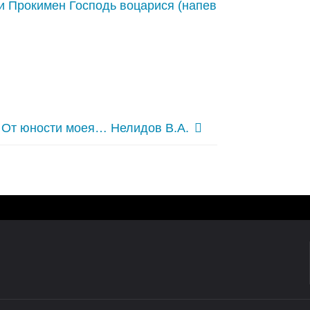
 и Прокимен Господь воцарися (напев
От юности моея… Нелидов В.А.