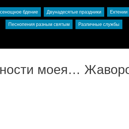
сенощное бдение
Двунадесятые праздники
Ектении
Песнопения разным святым
Различные службы
ности моея… Жавор