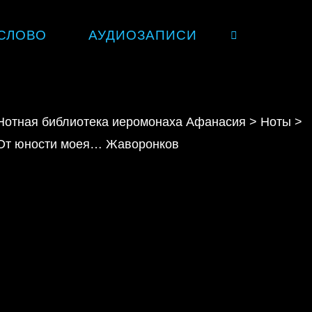
СЛОВО
АУДИОЗАПИСИ
SEARCH
Нотная библиотека иеромонаха Афанасия
>
Ноты
>
От юности моея… Жаворонков