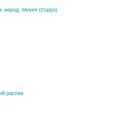
. иерод. Михея (Соррэ)
ий распев