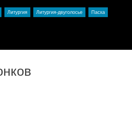
Литургия
Литургия-двуголосье
Пасха
онков