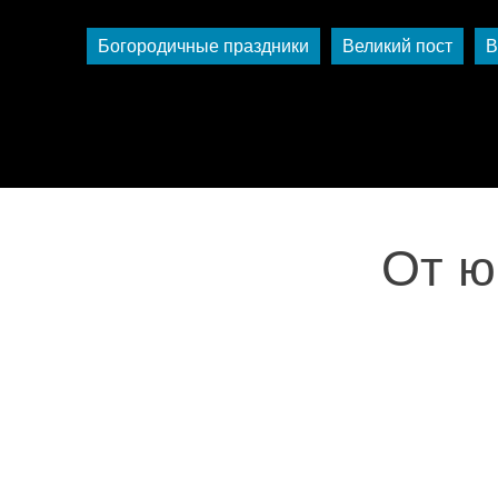
Богородичные праздники
Великий пост
В
От ю