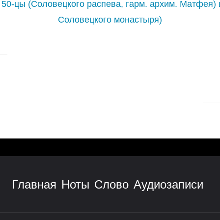
 50-цы (Соловецкого распева, гарм. архим. Матфея)
Соловецкого монастыря)
Главная
Ноты
Слово
Аудиозаписи