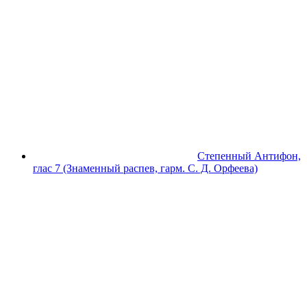
Степенный Антифон,
глас 7 (Знаменный распев, гарм. С. Д. Орфеева)