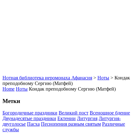
Нотная библиотека иеромонаха Афанасия
>
Ноты
>
Кондак
преподобному Сергию (Матфей)
Home
Ноты
Кондак преподобному Сергию (Матфей)
Метки
Богородичные праздники
Великий пост
Всенощное бдение
Двунадесятые праздники
Ектении
Литургия
Литургия-
двуголосье
Пасха
Песнопения разным святым
Различные
службы