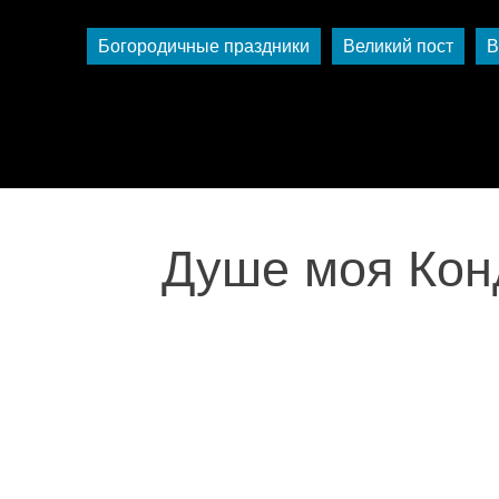
Богородичные праздники
Великий пост
В
Душе моя Конд