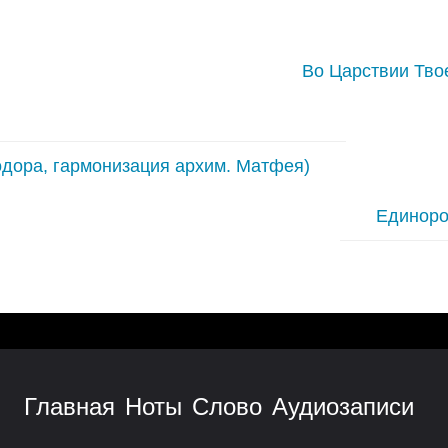
Во Царствии Тво
одора, гармонизация архим. Матфея)
Единоро
Главная
Ноты
Слово
Аудиозаписи