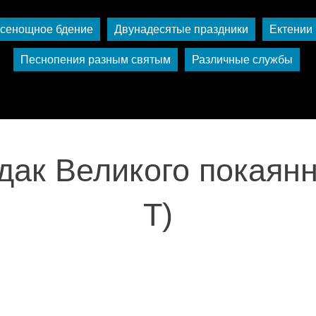
сенощное бдение
Двунадесятые праздники
Ектении
Песнопения разным святым
Различные службы
ак Великого покаянн
Т)