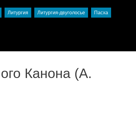
Литургия
Литургия-двуголосье
Пасха
ого Канона (А.