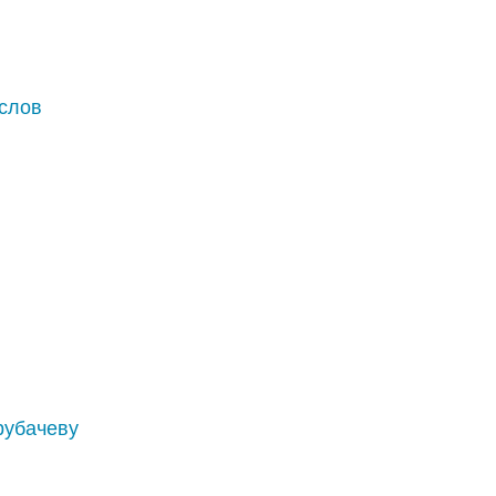
слов
рубачеву