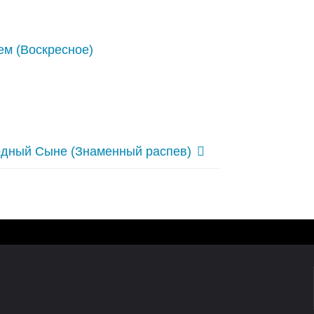
ем (Воскресное)
дный Сыне (Знаменный распев)