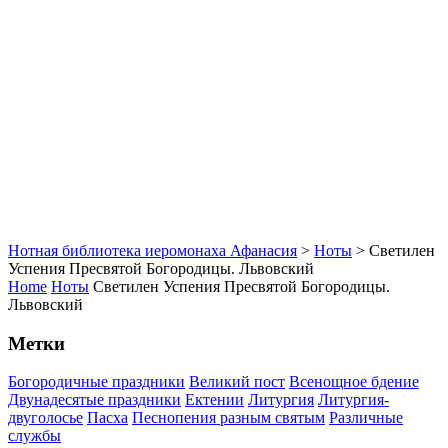
Нотная библиотека иеромонаха Афанасия
>
Ноты
>
Светилен
Успения Пресвятой Богородицы. Львовский
Home
Ноты
Светилен Успения Пресвятой Богородицы.
Львовский
Метки
Богородичные праздники
Великий пост
Всенощное бдение
Двунадесятые праздники
Ектении
Литургия
Литургия-
двуголосье
Пасха
Песнопения разным святым
Различные
службы