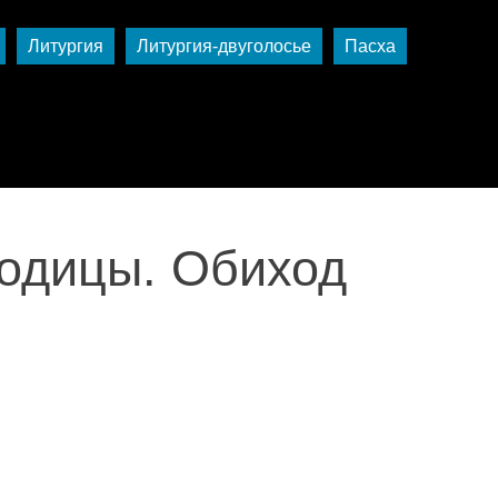
Литургия
Литургия-двуголосье
Пасха
родицы. Обиход