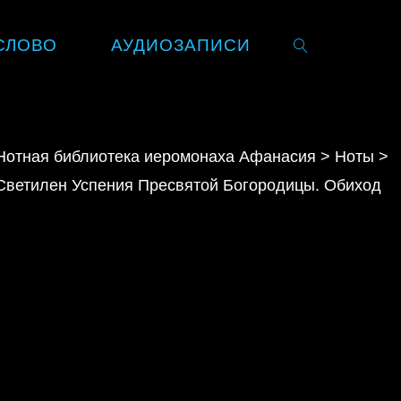
СЛОВО
АУДИОЗАПИСИ
SEARCH
Нотная библиотека иеромонаха Афанасия
>
Ноты
>
Светилен Успения Пресвятой Богородицы. Обиход