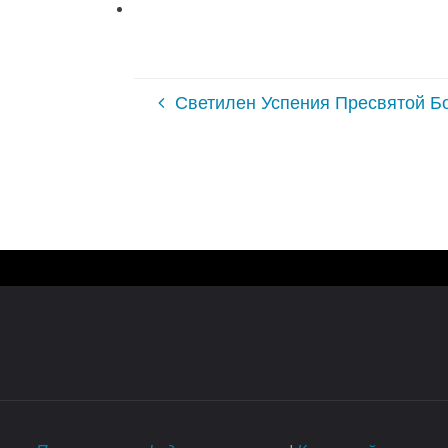
Светилен Успения Пресвятой Б