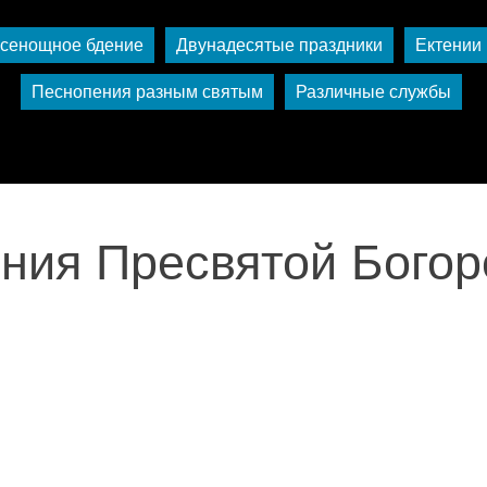
сенощное бдение
Двунадесятые праздники
Ектении
Песнопения разным святым
Различные службы
ния Пресвятой Бого