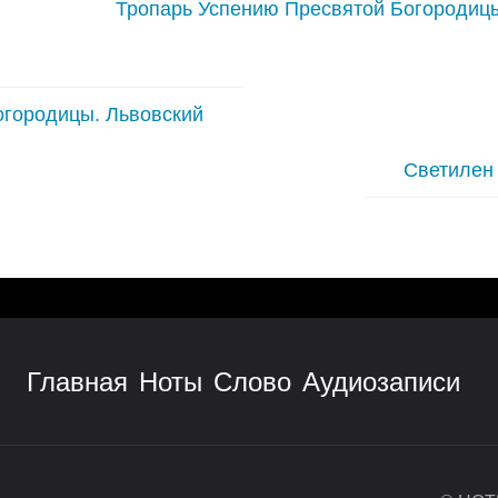
Тропарь Успению Пресвятой Богородицы
огородицы. Львовский
Светилен
Главная
Ноты
Слово
Аудиозаписи