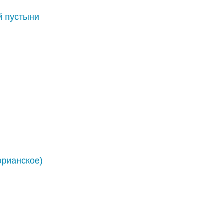
й пустыни
орианское)