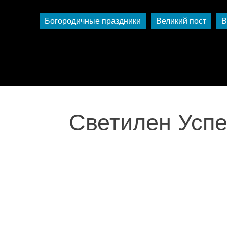
Богородичные праздники
Великий пост
В
Светилен Успе