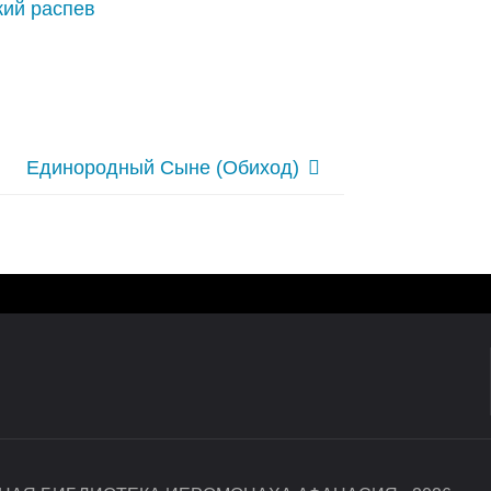
кий распев
Единородный Сыне (Обиход)