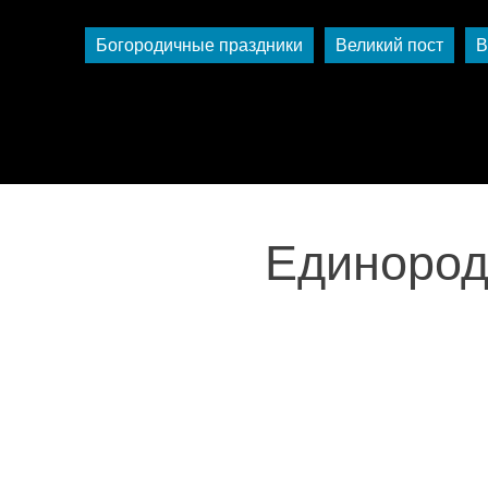
Богородичные праздники
Великий пост
В
Единород