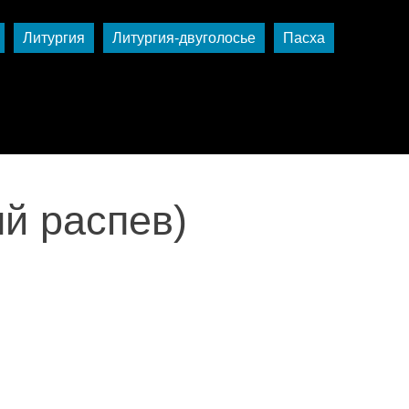
Литургия
Литургия-двуголосье
Пасха
й распев)