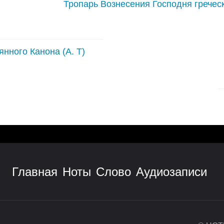
Тропарь Вознесения Господня гречес
нного Канона (А. Т)
Главная
Ноты
Слово
Аудиозаписи