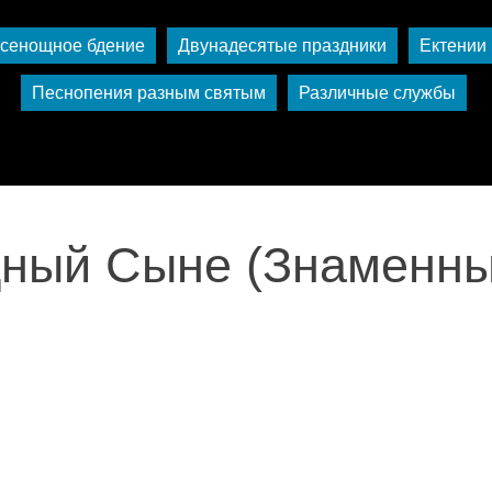
сенощное бдение
Двунадесятые праздники
Ектении
Песнопения разным святым
Различные службы
ный Сыне (Знаменны