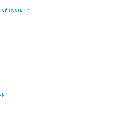
ной пустыни
ий