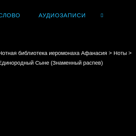
СЛОВО
АУДИОЗАПИСИ
SEARCH
Нотная библиотека иеромонаха Афанасия
>
Ноты
>
Единородный Сыне (Знаменный распев)