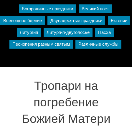
Богородичные праздники
Великий пост
Всенощное бдение
Двунадесятые праздники
Ектении
Литургия
Литургия-двуголосье
Пасха
Песнопения разным святым
Различные службы
Тропари на
погребение
Божией Матери