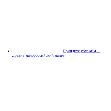
Приидите ублажим…
Древне-малороссийский напев