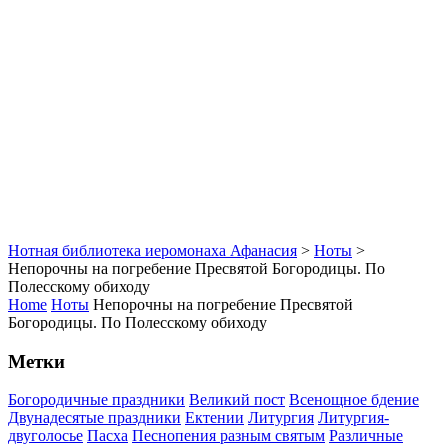
Нотная библиотека иеромонаха Афанасия
>
Ноты
>
Непорочны на погребение Пресвятой Богородицы. По
Полесскому обиходу
Home
Ноты
Непорочны на погребение Пресвятой
Богородицы. По Полесскому обиходу
Метки
Богородичные праздники
Великий пост
Всенощное бдение
Двунадесятые праздники
Ектении
Литургия
Литургия-
двуголосье
Пасха
Песнопения разным святым
Различные