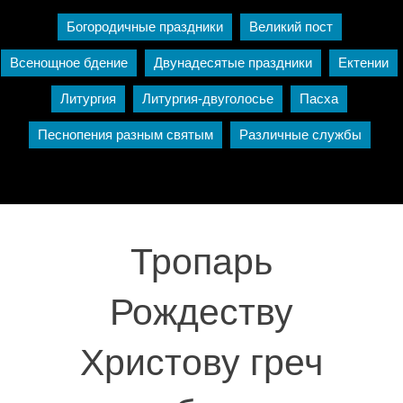
Богородичные праздники
Великий пост
Всенощное бдение
Двунадесятые праздники
Ектении
Литургия
Литургия-двуголосье
Пасха
Песнопения разным святым
Различные службы
Тропарь
Рождеству
Христову греч