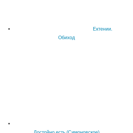
Ектении.
Обиход
Достойно есть (Симоновское)