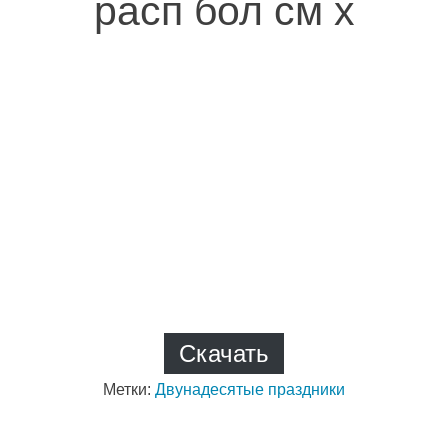
расп бол см х
Скачать
Метки:
Двунадесятые праздники