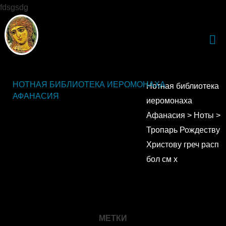
fdsgsdg
НОТНАЯ БИБЛИОТЕКА ИЕРОМОНАХА
Нотная библиотека
АФАНАСИЯ
иеромонаха
Афанасия
>
Ноты
>
Тропарь Рождеству
Христову греч расп
бол см х
МЕТКИ