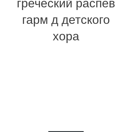
греческий распев
гарм д детского
хора