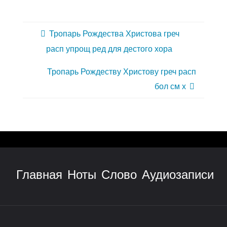
Тропарь Рождества Христова греч
расп упрощ ред для дестого хора
Тропарь Рождеству Христову греч расп
бол см х
Главная
Ноты
Слово
Аудиозаписи