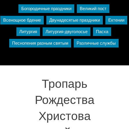
Богородичные праздники
Великий пост
Всенощное бдение
Двунадесятые праздники
Ектении
Литургия
Литургия-двуголосье
Пасха
Песнопения разным святым
Различные службы
Тропарь
Рождества
Христова