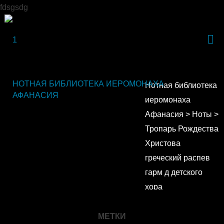
fdsgsdg
НОТНАЯ БИБЛИОТЕКА ИЕРОМОНАХА
Нотная библиотека
АФАНАСИЯ
иеромонаха
Афанасия
>
Ноты
>
Тропарь Рождества
Христова
греческий распев
гарм д детского
хора
МЕТКИ