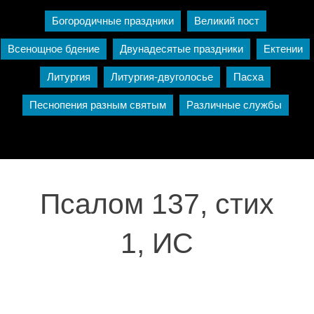
Богородичные праздники
Великий пост
Всенощное бдение
Двунадесятые праздники
Ектении
Литургия
Литургия-двуголосье
Пасха
Песнопения разным святым
Различные службы
Псалом 137, стих
1, ИС