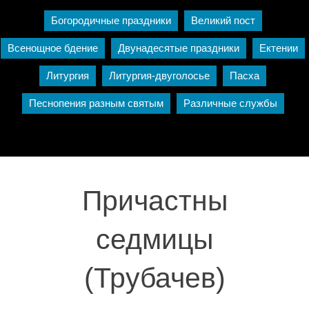
Богородичные праздники
Великий пост
Всенощное бдение
Двунадесятые праздники
Ектении
Литургия
Литургия-двуголосье
Пасха
Песнопения разным святым
Различные службы
Причастны
седмицы
(Трубачев)