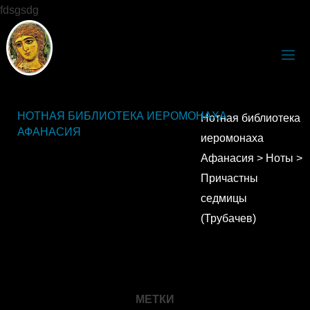
fdsgsdg
НОТНАЯ БИБЛИОТЕКА ИЕРОМОНАХА
Нотная библиотека
АФАНАСИЯ
иеромонаха
Афанасия
>
Ноты
>
Причастны
седмицы
(Трубачев)
МЕТКИ