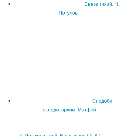
Свете тихий. Н.
Потулов
Сподоби
Господи. архим. Матфей
Под кров Твой, Владычице (И. А.)