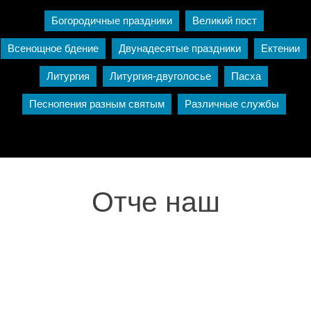
Богородичные праздники
Великий пост
Всенощное бдение
Двунадесятые праздники
Ектении
Литургия
Литургия-двуголосье
Пасха
Песнопения разным святым
Различные службы
Отче наш