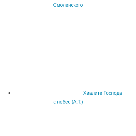
Смоленского
Хвалите Господа
с небес (А.Т.)