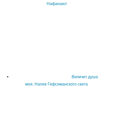
Нафанаил
Величит душа
моя. Напев Гефсиманского скита