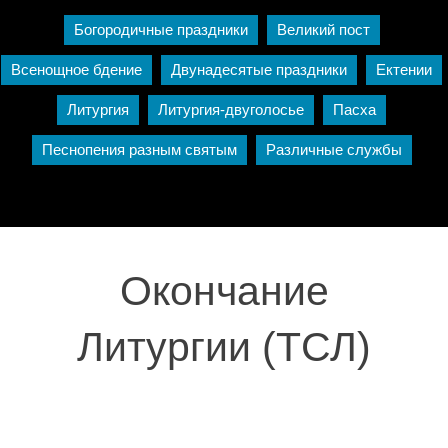
Богородичные праздники
Великий пост
Всенощное бдение
Двунадесятые праздники
Ектении
Литургия
Литургия-двуголосье
Пасха
Песнопения разным святым
Различные службы
Окончание
Литургии (ТСЛ)