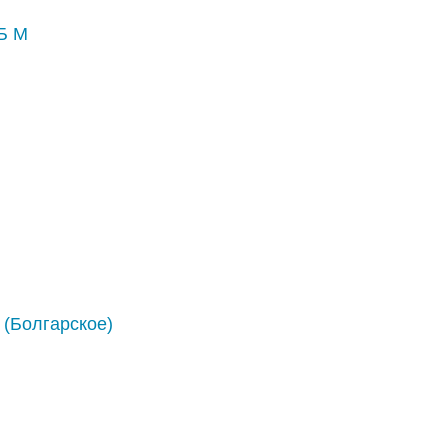
Б М
 (Болгарское)