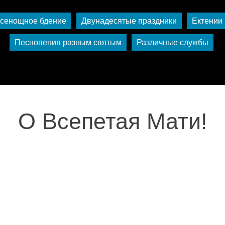
сенощное бдение
Двунадесятые праздники
Ектении
Песнопения разным святым
Различные службы
О Всепетая Мати!