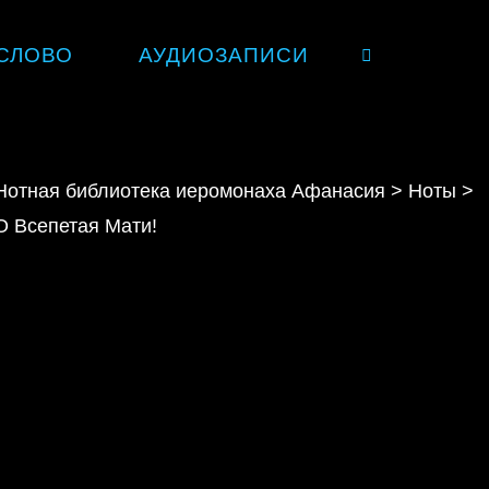
СЛОВО
АУДИОЗАПИСИ
SEARCH
Нотная библиотека иеромонаха Афанасия
>
Ноты
>
О Всепетая Мати!