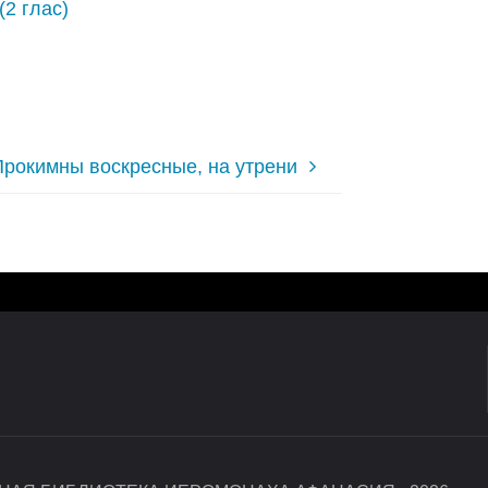
(2 глас)
Прокимны воскресные, на утрени