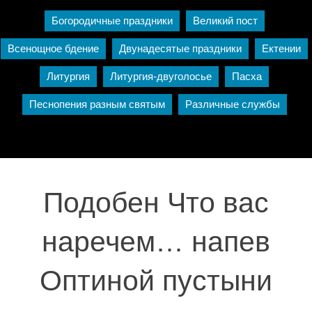
Богородичные праздники
Великий пост
Всенощное бдение
Двунадесятые праздники
Ектении
Литургия
Литургия-двуголосье
Пасха
Песнопения разным святым
Различные службы
Подобен Что вас
наречем… напев
Оптиной пустыни