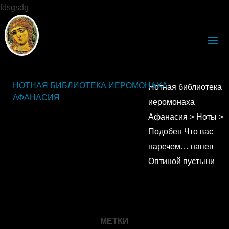
fdsgsdg
НОТНАЯ БИБЛИОТЕКА ИЕРОМОНАХА
Нотная библиотека
АФАНАСИЯ
иеромонаха
Афанасия
>
Ноты
>
Подобен Что вас
наречем… напев
Оптиной пустыни
МЕТКИ