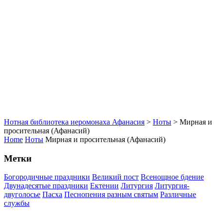
Нотная библиотека иеромонаха Афанасия
>
Ноты
>
Мирная и
просительная (Афанасий)
Home
Ноты
Мирная и просительная (Афанасий)
Метки
Богородичные праздники
Великий пост
Всенощное бдение
Двунадесятые праздники
Ектении
Литургия
Литургия-
двуголосье
Пасха
Песнопения разным святым
Различные
службы