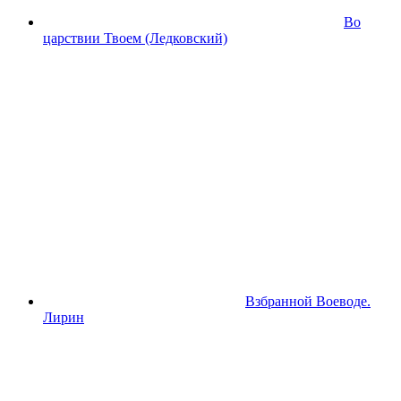
Во
царствии Твоем (Ледковский)
Взбранной Воеводе.
Лирин