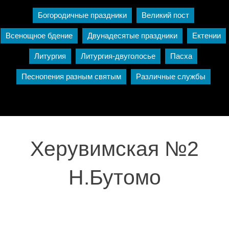
Богородичные праздники
Великий пост
Всенощное бдение
Двунадесятые праздники
Ектении
Литургия
Литургия-двуголосье
Пасха
Песнопения разным святым
Различные службы
Херувимская №2
Н.Бутомо