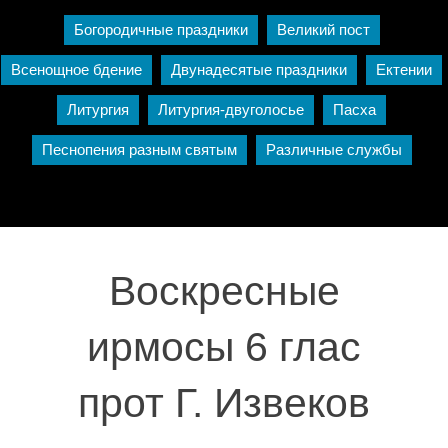
Богородичные праздники
Великий пост
Всенощное бдение
Двунадесятые праздники
Ектении
Литургия
Литургия-двуголосье
Пасха
Песнопения разным святым
Различные службы
Воскресные
ирмосы 6 глас
прот Г. Извеков