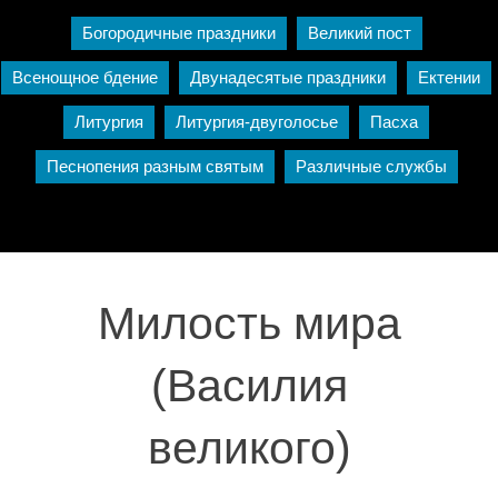
Богородичные праздники
Великий пост
Всенощное бдение
Двунадесятые праздники
Ектении
Литургия
Литургия-двуголосье
Пасха
Песнопения разным святым
Различные службы
Милость мира
(Василия
великого)