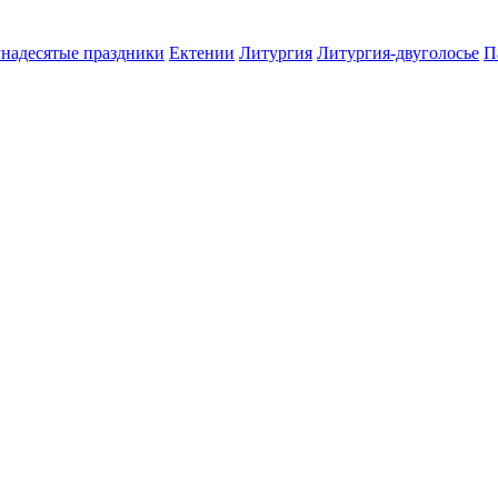
надесятые праздники
Ектении
Литургия
Литургия-двуголосье
П