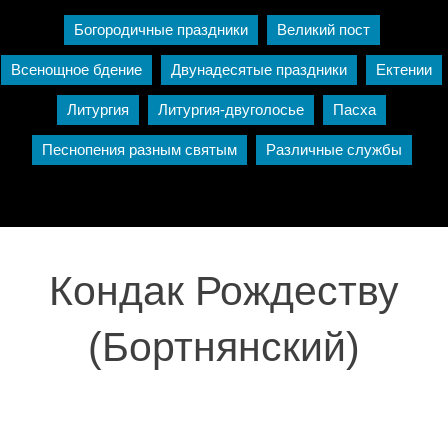
Богородичные праздники
Великий пост
Всенощное бдение
Двунадесятые праздники
Ектении
Литургия
Литургия-двуголосье
Пасха
Песнопения разным святым
Различные службы
Кондак Рождеству
(Бортнянский)