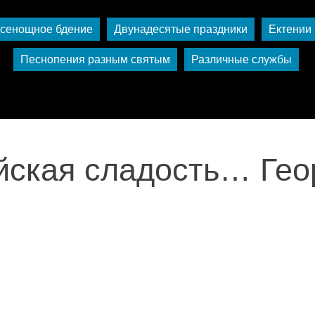
сенощное бдение
Двунадесятые праздники
Ектении
Песнопения разным святым
Различные службы
йская сладость… Гео