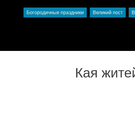
Богородичные праздники
Великий пост
В
Кая жите