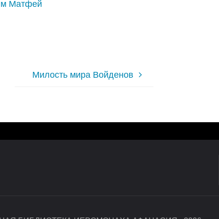
хим Матфей
Милость мира Войденов