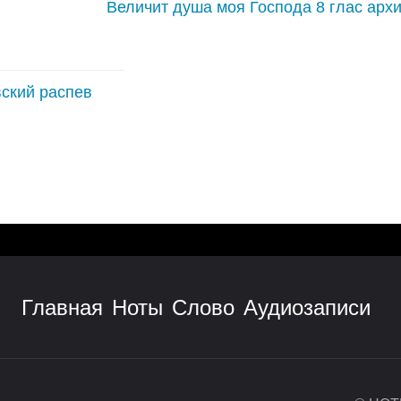
Величит душа моя Господа 8 глас ар
ский распев
Главная
Ноты
Слово
Аудиозаписи