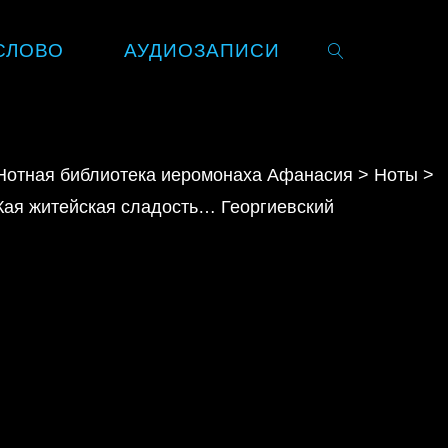
СЛОВО
АУДИОЗАПИСИ
SEARCH
Нотная библиотека иеромонаха Афанасия
>
Ноты
>
Кая житейская сладость… Георгиевский