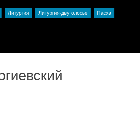
Литургия
Литургия-двуголосье
Пасха
ргиевский