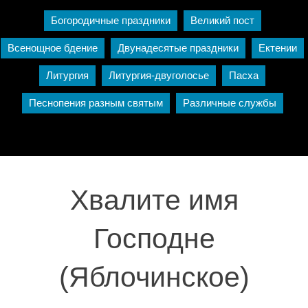
Богородичные праздники
Великий пост
Всенощное бдение
Двунадесятые праздники
Ектении
Литургия
Литургия-двуголосье
Пасха
Песнопения разным святым
Различные службы
Хвалите имя
Господне
(Яблочинское)