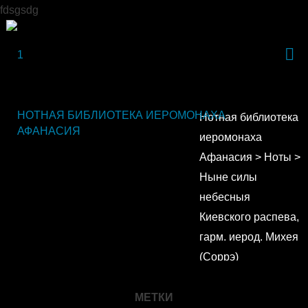
fdsgsdg
НОТНАЯ БИБЛИОТЕКА ИЕРОМОНАХА
Нотная библиотека
АФАНАСИЯ
иеромонаха
Афанасия
>
Ноты
>
Ныне силы
небесныя
Киевского распева,
гарм. иерод. Михея
(Соррэ)
МЕТКИ