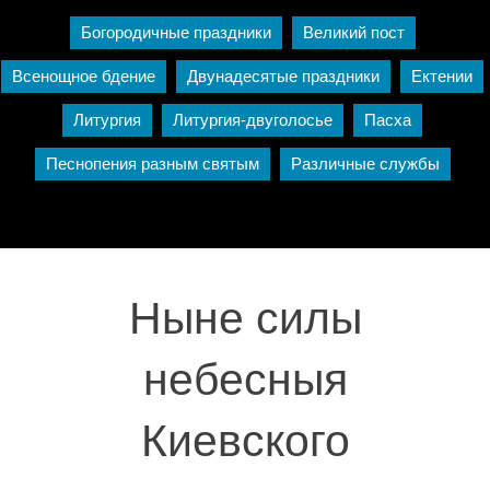
Богородичные праздники
Великий пост
Всенощное бдение
Двунадесятые праздники
Ектении
Литургия
Литургия-двуголосье
Пасха
Песнопения разным святым
Различные службы
Ныне силы
небесныя
Киевского