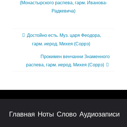
(Монастырского распева, гарм. Иванова-
Радкевича)
Достойно есть. Муз. царя Феодора,
гарм. иерод. Михея (Соррэ)
Прокимен венчанни Знаменного
распева, гарм. иерод. Михея (Соррэ)
Главная
Ноты
Слово
Аудиозаписи