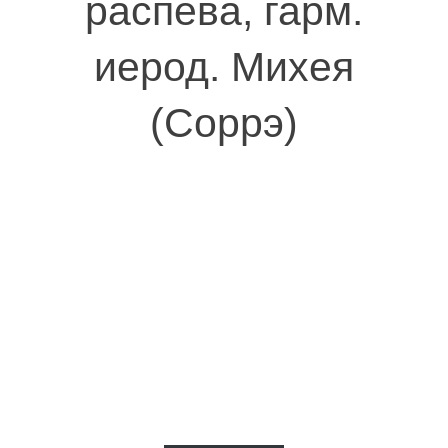
распева, гарм.
иерод. Михея
(Соррэ)