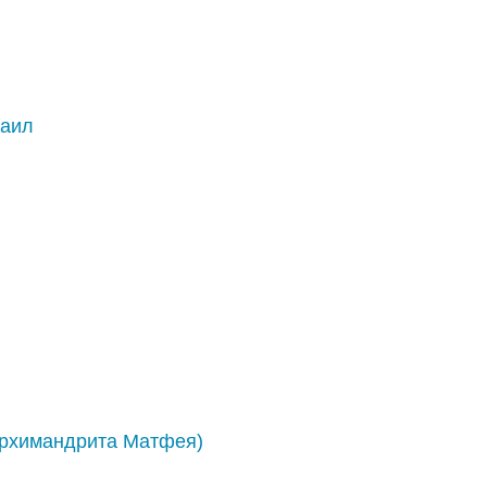
наил
архимандрита Матфея)