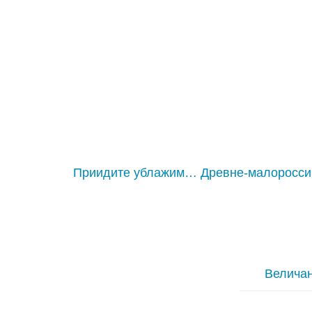
Приидите ублажим… Древне-малоросси
Величан