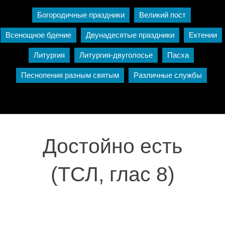
Богородичные праздники
Великий пост
Всенощное бдение
Двунадесятые праздники
Ектении
Литургия
Литургия-двуголосье
Пасха
Песнопения разным святым
Различные службы
Достойно есть
(ТСЛ, глас 8)