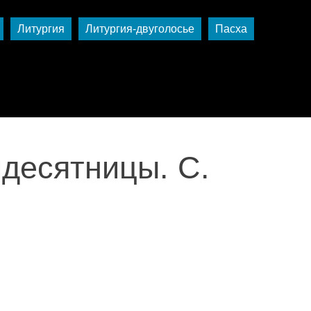
Литургия
Литургия-двуголосье
Пасха
десятницы. С.