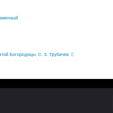
наменный
той Богородицы. С. З. Трубачев