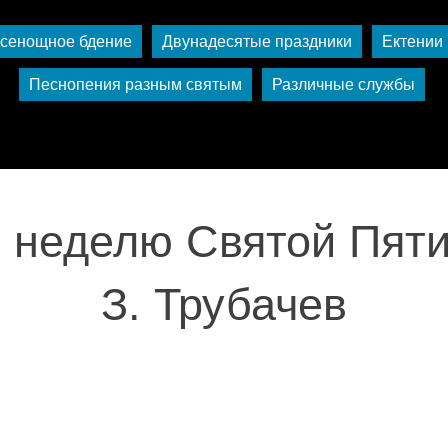
сенощное бдение
Двунадесятые праздники
Ектении
Песнопения разным святым
Различные службы
в неделю Святой Пяти
З. Трубачев