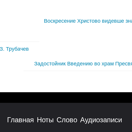
Воскресение Христово видевше з
З. Трубачев
Задостойник Введению во храм Пресвя
Главная
Ноты
Слово
Аудиозаписи