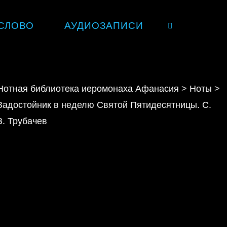
СЛОВО
АУДИОЗАПИСИ
SEARCH
Нотная библиотека иеромонаха Афанасия
>
Ноты
>
Задостойник в неделю Святой Пятидесятницы. С.
З. Трубачев