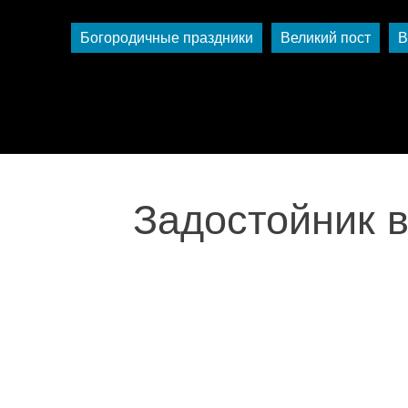
Богородичные праздники
Великий пост
В
Задостойник 