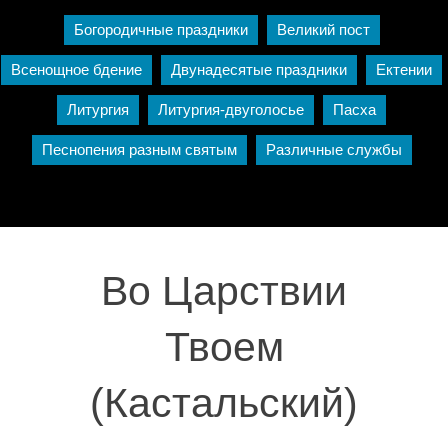
Богородичные праздники
Великий пост
Всенощное бдение
Двунадесятые праздники
Ектении
Литургия
Литургия-двуголосье
Пасха
Песнопения разным святым
Различные службы
Во Царствии
Твоем
(Кастальский)