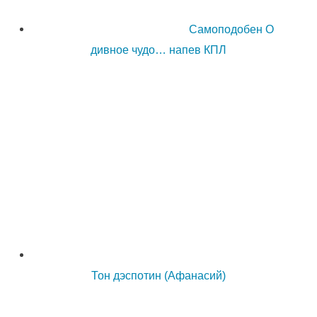
Самоподобен О
дивное чудо… напев КПЛ
Тон дэспотин (Афанасий)