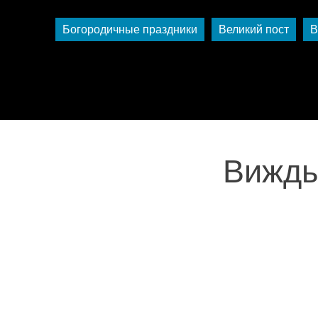
Богородичные праздники
Великий пост
В
Виждь