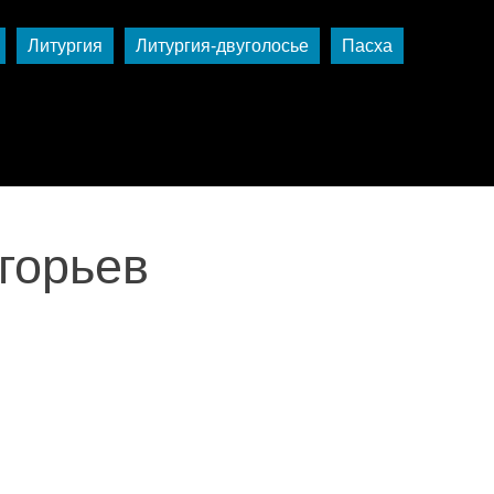
Литургия
Литургия-двуголосье
Пасха
горьев