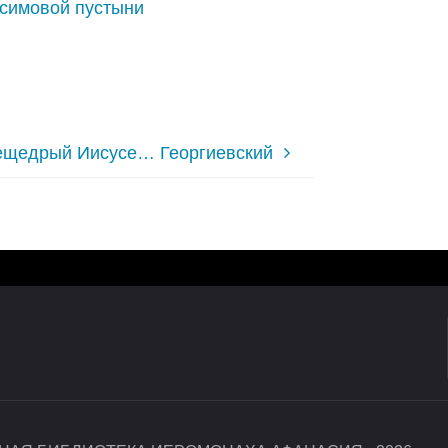
осимовой пустыни
ещедрый Иисусе… Георгиевский