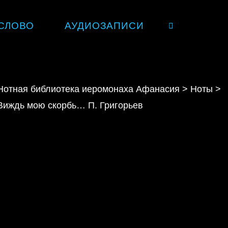
СЛОВО
АУДИОЗАПИСИ
SEARCH
Нотная библиотека иеромонаха Афанасия
>
Ноты
>
Виждь мою скорбь… П. Григорьев