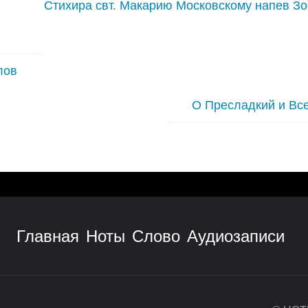
Стихира свт. Макарию Московскому напев З
лов
О Пресладкий и Вс
Главная
Ноты
Слово
Аудиозаписи