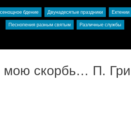
сенощное бдение
Двунадесятые праздники
Ектении
Песнопения разным святым
Различные службы
 мою скорбь… П. Гри