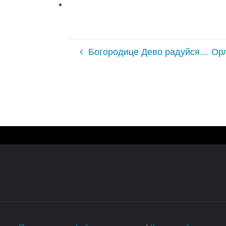
Богородице Дево радуйся… Ор