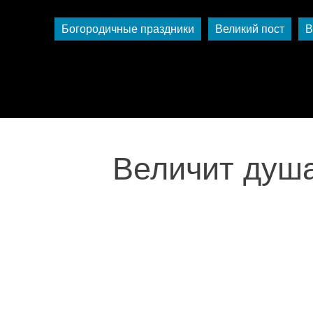
Богородичные праздники
Великий пост
В
Величит душ