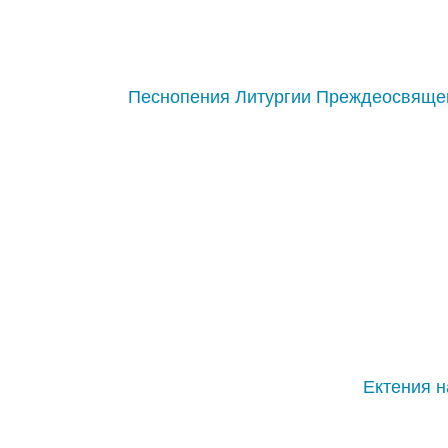
Песнопения Литургии Преждеосвяще
Ектения н