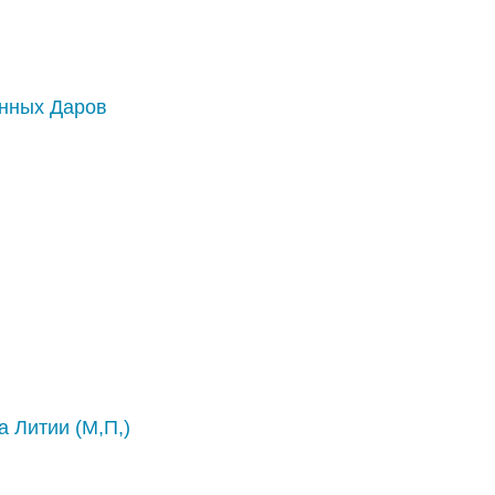
нных Даров
а Литии (М,П,)