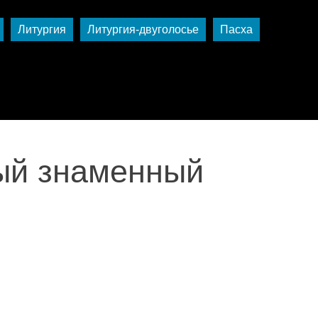
Литургия
Литургия-двуголосье
Пасха
ый знаменный