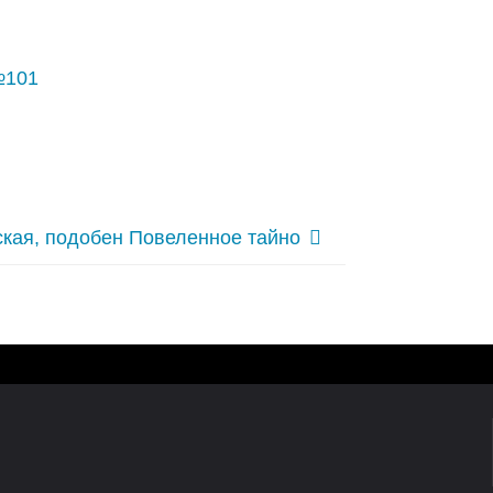
№101
ская, подобен Повеленное тайно