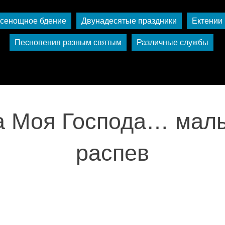
сенощное бдение
Двунадесятые праздники
Ектении
Песнопения разным святым
Различные службы
а Моя Господа… мал
распев