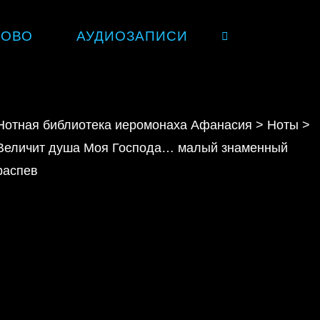
ЛОВО
АУДИОЗАПИСИ
SEARCH
Нотная библиотека иеромонаха Афанасия
>
Ноты
>
Величит душа Моя Господа… малый знаменный
распев