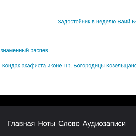
Задостойник в неделю Ваий 
, знаменный распев
Кондак акафиста иконе Пр. Богородицы Козельщан
Главная
Ноты
Слово
Аудиозаписи