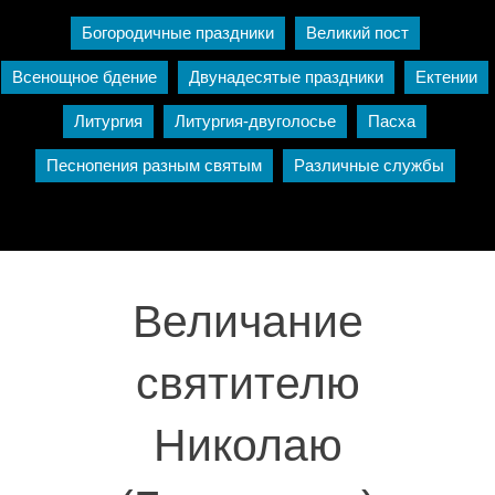
Богородичные праздники
Великий пост
Всенощное бдение
Двунадесятые праздники
Ектении
Литургия
Литургия-двуголосье
Пасха
Песнопения разным святым
Различные службы
Величание
святителю
Николаю