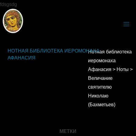
fdsgsdg
НОТНАЯ БИБЛИОТЕКА ИЕРОМОНАХА
Нотная библиотека
АФАНАСИЯ
иеромонаха
Афанасия
>
Ноты
>
Величание
святителю
Николаю
(Бахметьев)
МЕТКИ