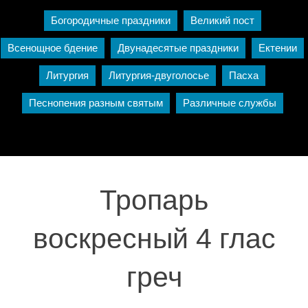
Богородичные праздники
Великий пост
Всенощное бдение
Двунадесятые праздники
Ектении
Литургия
Литургия-двуголосье
Пасха
Песнопения разным святым
Различные службы
Тропарь
воскресный 4 глас
греч