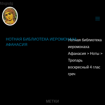
fdsgsdg
НОТНАЯ БИБЛИОТЕКА ИЕРОМОНАХА
Нотная библиотека
АФАНАСИЯ
иеромонаха
Афанасия
>
Ноты
>
Тропарь
воскресный 4 глас
греч
МЕТКИ