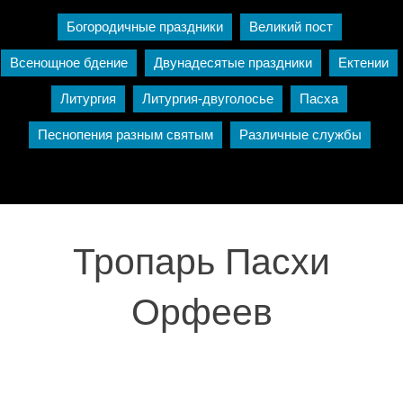
Богородичные праздники
Великий пост
Всенощное бдение
Двунадесятые праздники
Ектении
Литургия
Литургия-двуголосье
Пасха
Песнопения разным святым
Различные службы
Тропарь Пасхи
Орфеев