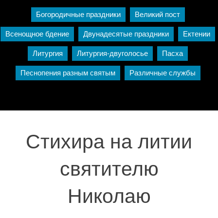
Богородичные праздники
Великий пост
Всенощное бдение
Двунадесятые праздники
Ектении
Литургия
Литургия-двуголосье
Пасха
Песнопения разным святым
Различные службы
Стихира на литии
святителю
Николаю